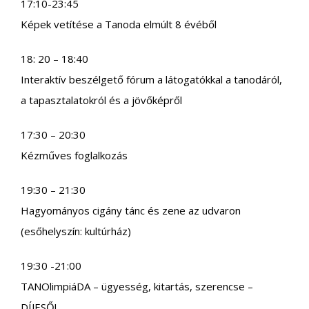
17:10-23:45
Képek vetítése a Tanoda elmúlt 8 évéből
18: 20 – 18:40
Interaktív beszélgető fórum a látogatókkal a tanodáról,
a tapasztalatokról és a jövőképről
17:30 – 20:30
Kézműves foglalkozás
19:30 – 21:30
Hagyományos cigány tánc és zene az udvaron
(esőhelyszín: kultúrház)
19:30 -21:00
TANOlimpiáDA – ügyesség, kitartás, szerencse –
DÍJESŐ!