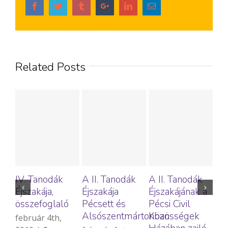
Related Posts
IV. Tanodák
A II. Tanodák
A II. Tanodák
Ro
Éjszakája,
Éjszakája
Éjszakájának a
és 
összefoglaló
Pécsett és
Pécsi Civil
Éjs
Alsószentmártonban
Közösségek
Na
február 4th,