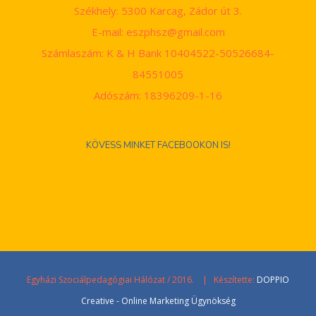
Székhely: 5300 Karcag, Zádor út 3.
E-mail: eszphsz@gmail.com
Számlaszám: K & H Bank 10404522-50526684-
84551005
Adószám: 18396209-1-16
KÖVESS MINKET FACEBOOKON IS!
Egyházi Szociálpedagógiai Hálózat / 2016. | Készítette:
DOPPIO
Creative - Online Marketing Ügynökség